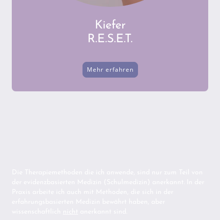
Kiefer
R.E.S.E.T.
Mehr erfahren
Die Therapiemethoden die ich anwende, sind nur zum Teil von
der evidenzbasierten Medizin (Schulmedizin) anerkannt. In der
Praxis arbeite ich auch mit Methoden, die sich in der
erfahrungsbasierten Medizin bewährt haben, aber
wissenschaftlich
nicht
anerkannt sind.