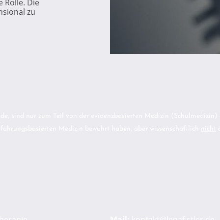
 Rolle. Die
nsional zu
, sind nur zum Teil von der evidenzbasierten Medizin (Schulmedizin) an
erfahrungsbasierten Medizin bewährt haben, aber wissenschaftlich
nicht
a
therapie
Mail:
kontakt@lenafistler.de