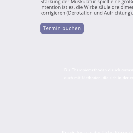
Stärkung der Muskulatur spielt eine große
Intention ist es, die Wirbelsäule dreidime
korrigieren (Derotation und Aufrichtung).
Termin buchen
Die Therapiemethoden die ich anwende
auch mit Methoden, die sich in der 
Praxis für ganzheitliche Körper