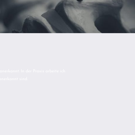
erkannt. In der Praxis arbeite ich
nerkannt sind.