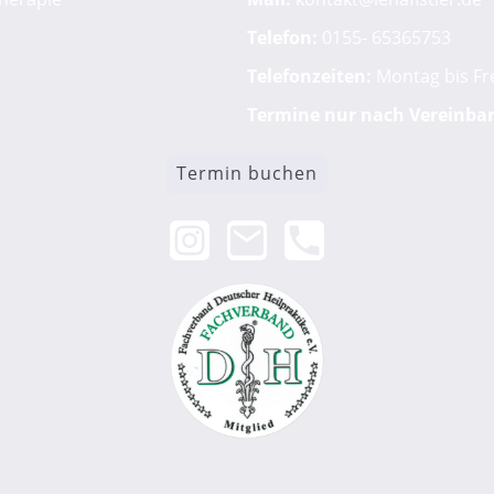
Telefon:
0155- 65365753
Telefonzeiten:
Montag bis Fre
Termine nur nach Vereinba
Termin buchen