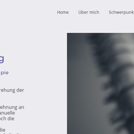
Home
Über mich
Schwerpunk
ng
apie
rehung der
nlehnung an
anuelle
ch die
die